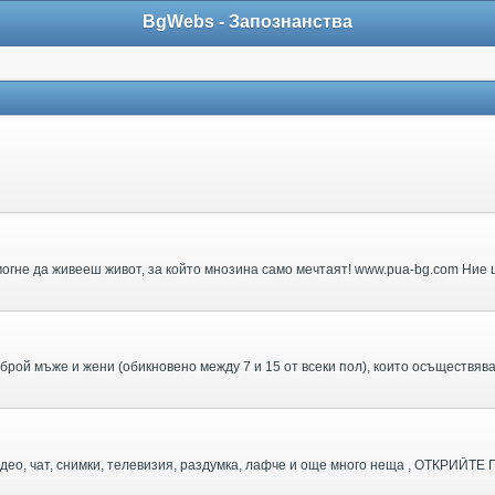
BgWebs - Запознанства
могне да живееш живот, за който мнозина само мечтаят! www.pua-bg.com Ние щ
 видео, чат, снимки, телевизия, раздумка, лафче и още много неща , ОТКРИЙТЕ 