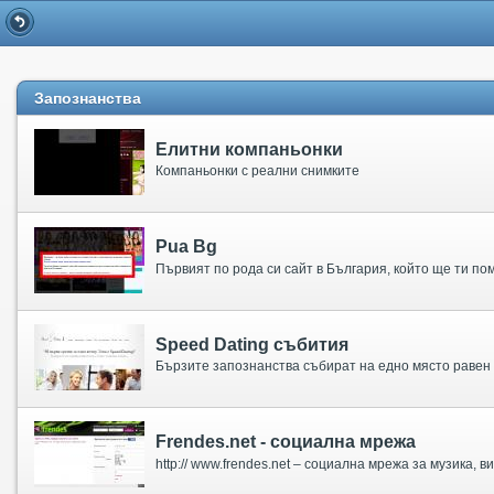
Запознанства
Елитни компаньонки
Компаньонки с реални снимките
Pua Bg
Първият по рода си сайт в България, който ще ти по
Speed Dating събития
Frendes.net - социална мрежа
http:// www.frendes.net – социална мрежа за музика,