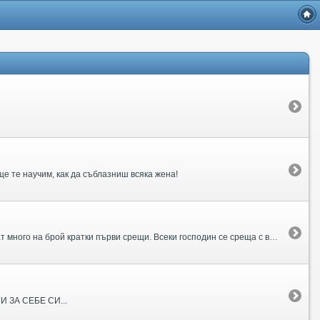
е те научим, как да съблазниш всяка жена!
Бързите запознанства събират на едно място равен брой мъже и жени (обикновено между 7 и 15 от всеки пол), които осъществяват много на брой кратки първи срещи. Всеки господин се среща с всяка дама за по 5 или 8 минути и всяка дама се среща с всеки господин.
ГИ ЗА СЕБЕ СИ...