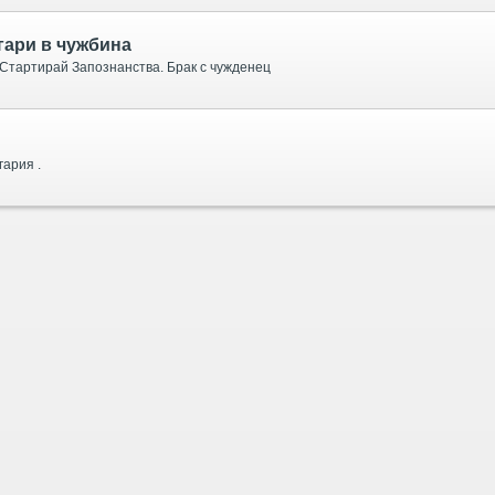
гари в чужбина
 Стартирай Запознанства. Брак с чужденец
гария .