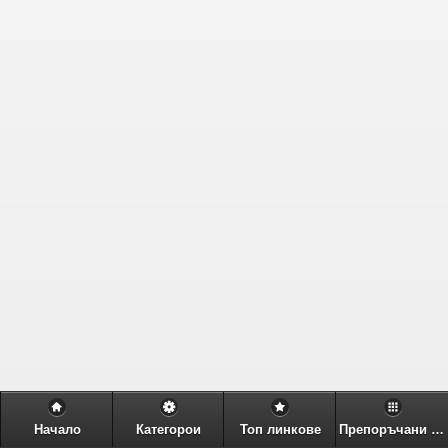
Начало
Категорои
Топ линкове
Препоръчани линкове