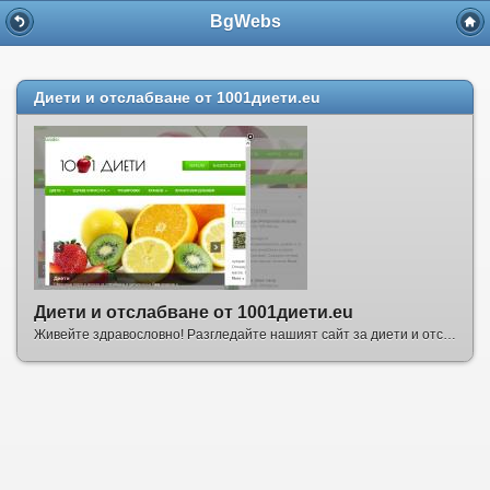
BgWebs
Диети и отслабване от 1001диети.eu
Диети и отслабване от 1001диети.eu
Живейте здравословно! Разгледайте нашият сайт за диети и отслабване. Споделете своята диета и опит. Разкажете ни как отслабнахте или напълняхте!