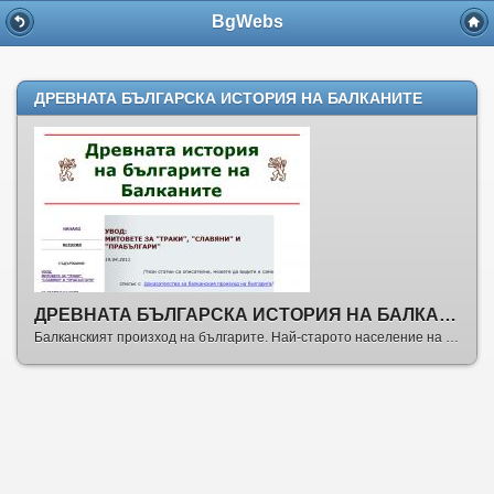
BgWebs
ДРЕВНАТА БЪЛГАРСКА ИСТОРИЯ НА БАЛКАНИТЕ
ДРЕВНАТА БЪЛГАРСКА ИСТОРИЯ НА БАЛКАНИТЕ
Балканският произход на българите. Най-старото население на Балканите и Анатолия. От кога сме християни. Из историята на Българската църква от античността.