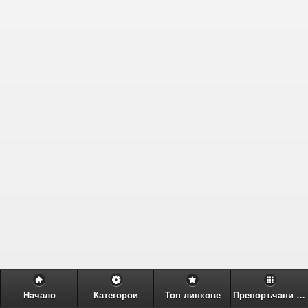
Начало
Категорои
Топ линкове
Препоръчани линкове